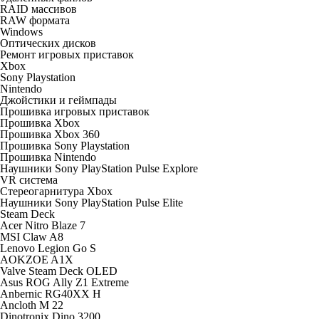
RAID массивов
RAW формата
Windows
Оптических дисков
Ремонт игровых приставок
Xbox
Sony Playstation
Nintendo
Джойстики и геймпады
Прошивка игровых приставок
Прошивка Xbox
Прошивка Xbox 360
Прошивка Sony Playstation
Прошивка Nintendo
Наушники Sony PlayStation Pulse Explore
VR система
Стереогарнитура Xbox
Наушники Sony PlayStation Pulse Elite
Steam Deck
Acer Nitro Blaze 7
MSI Claw A8
Lenovo Legion Go S
AOKZOE A1X
Valve Steam Deck OLED
Asus ROG Ally Z1 Extreme
Anbernic RG40XX H
Ancloth М 22
Dinotronix Dino 3200