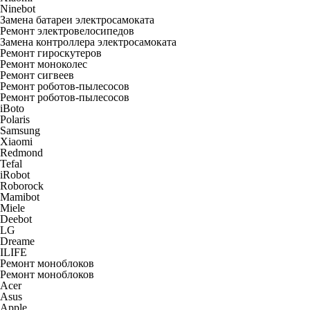
Ninebot
Замена батареи электросамоката
Ремонт электровелосипедов
Замена контроллера электросамоката
Ремонт гироскутеров
Ремонт моноколес
Ремонт сигвеев
Ремонт роботов-пылесосов
Ремонт роботов-пылесосов
iBoto
Polaris
Samsung
Xiaomi
Redmond
Tefal
iRobot
Roborock
Mamibot
Miele
Deebot
LG
Dreame
ILIFE
Ремонт моноблоков
Ремонт моноблоков
Acer
Asus
Apple