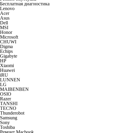
Бесплатная диагностика
Lenovo
Acer
Asus
Dell
MSI
Honor
Microsoft
CHUWI
Digma
Echips
Gigabyte
HP
Xiaomi
Huawei
iRU
LUNNEN
LG
MAIBENBEN
OSIO
Razer
TANSHI
TECNO
Thunderobot
Samsung
Sony
Toshiba
Ремонт Macbook