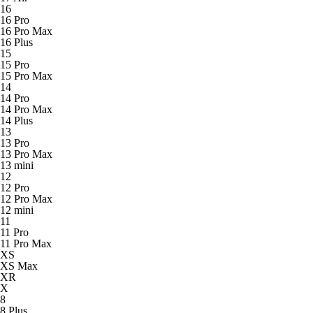
16
16 Pro
16 Pro Max
16 Plus
15
15 Pro
15 Pro Max
14
14 Pro
14 Pro Max
14 Plus
13
13 Pro
13 Pro Max
13 mini
12
12 Pro
12 Pro Max
12 mini
11
11 Pro
11 Pro Max
XS
XS Max
XR
X
8
8 Plus