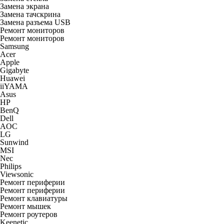
Замена экрана
Замена тачскрина
Замена разъема USB
Ремонт мониторов
Ремонт мониторов
Samsung
Acer
Apple
Gigabyte
Huawei
iiYAMA
Asus
HP
BenQ
Dell
AOC
LG
Sunwind
MSI
Nec
Philips
Viewsonic
Ремонт периферии
Ремонт периферии
Ремонт клавиатуры
Ремонт мышек
Ремонт роутеров
Keenetic