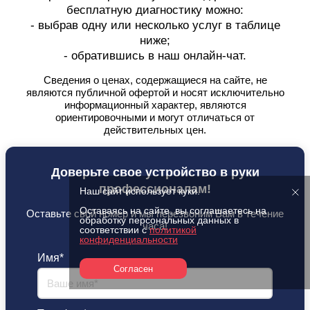
бесплатную диагностику можно:
- выбрав одну или несколько услуг в таблице
ниже;
- обратившись в наш онлайн-чат.
Сведения о ценах, содержащиеся на сайте, не
являются публичной офертой
и носят исключительно
информационный характер, являются
ориентировочными и могут отличаться от
действительных цен.
Доверьте свое устройство в руки
профессионалам!
Наш сайт использует куки.
Оставаясь на сайте, вы соглашаетесь на
Оставьте свой номер и мы перезвоним Вам в течение
обработку персональных данных в
часа!
соответствии с
политикой
конфиденциальности
Имя*
Согласен