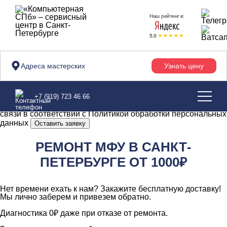
Наш сайт использует куки.
Наш рейтинг в:
Оставаясь на сайте, вы соглашаетесь на обработку
персональных данных в соответствии с
политикой
конфиденциальности
5.0
Согласен
Адреса мастерских
Узнать цену
×
Получить бесплатную консультацию
Имя*
Телефон*
Главная
>
Услуги
>
Ремонт оргтехники
>
МФУ
Я даю согласие на обработку
+7 (919) 723 46 66
персональных данных для обработки заявки и обратной
связи в соответствии с
Политикой обработки персональных
данных
Оставить заявку
РЕМОНТ МФУ В САНКТ-
ПЕТЕРБУРГЕ
ОТ 1000₽
Нет времени ехать к нам?
Закажите бесплатную доставку!
Мы лично заберем и привезем обратно.
Диагностика 0₽ даже при отказе от ремонта.