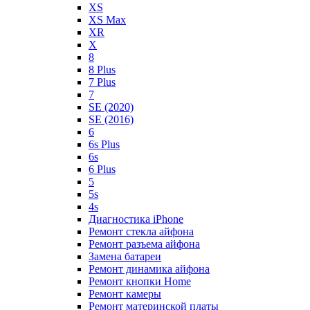
XS
XS Max
XR
X
8
8 Plus
7 Plus
7
SE (2020)
SE (2016)
6
6s Plus
6s
6 Plus
5
5s
4s
Диагностика iPhone
Ремонт стекла айфона
Ремонт разъема айфона
Замена батареи
Ремонт динамика айфона
Ремонт кнопки Home
Ремонт камеры
Ремонт материнской платы