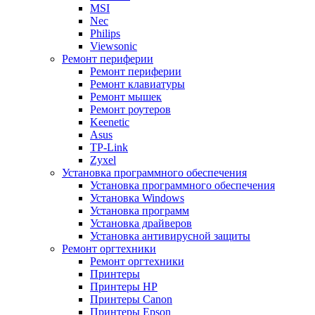
MSI
Nec
Philips
Viewsonic
Ремонт периферии
Ремонт периферии
Ремонт клавиатуры
Ремонт мышек
Ремонт роутеров
Keenetic
Asus
TP-Link
Zyxel
Установка программного обеспечения
Установка программного обеспечения
Установка Windows
Установка программ
Установка драйверов
Установка антивирусной защиты
Ремонт оргтехники
Ремонт оргтехники
Принтеры
Принтеры HP
Принтеры Canon
Принтеры Epson