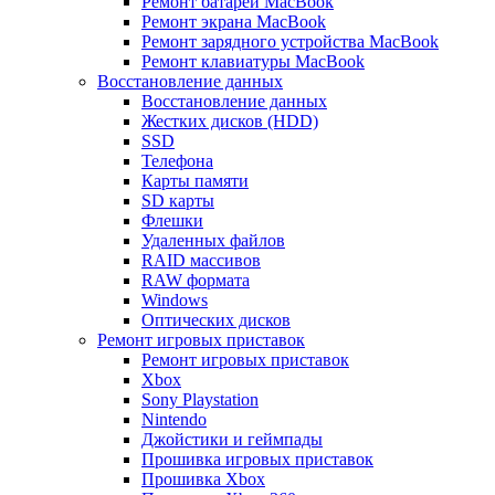
Ремонт батареи MacBook
Ремонт экрана MacBook
Ремонт зарядного устройства MacBook
Ремонт клавиатуры MacBook
Восстановление данных
Восстановление данных
Жестких дисков (HDD)
SSD
Телефона
Карты памяти
SD карты
Флешки
Удаленных файлов
RAID массивов
RAW формата
Windows
Оптических дисков
Ремонт игровых приставок
Ремонт игровых приставок
Xbox
Sony Playstation
Nintendo
Джойстики и геймпады
Прошивка игровых приставок
Прошивка Xbox