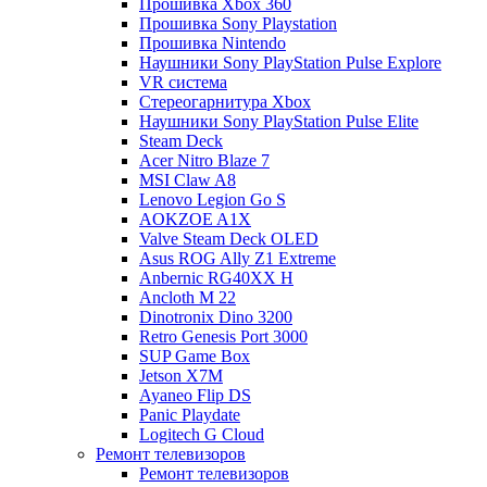
Прошивка Xbox 360
Прошивка Sony Playstation
Прошивка Nintendo
Наушники Sony PlayStation Pulse Explore
VR система
Стереогарнитура Xbox
Наушники Sony PlayStation Pulse Elite
Steam Deck
Acer Nitro Blaze 7
MSI Claw A8
Lenovo Legion Go S
AOKZOE A1X
Valve Steam Deck OLED
Asus ROG Ally Z1 Extreme
Anbernic RG40XX H
Ancloth М 22
Dinotronix Dino 3200
Retro Genesis Port 3000
SUP Game Box
Jetson X7M
Ayaneo Flip DS
Panic Playdate
Logitech G Cloud
Ремонт телевизоров
Ремонт телевизоров