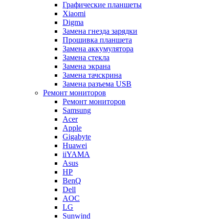
Графические планшеты
Xiaomi
Digma
Замена гнезда зарядки
Прошивка планшета
Замена аккумулятора
Замена стекла
Замена экрана
Замена тачскрина
Замена разъема USB
Ремонт мониторов
Ремонт мониторов
Samsung
Acer
Apple
Gigabyte
Huawei
iiYAMA
Asus
HP
BenQ
Dell
AOC
LG
Sunwind