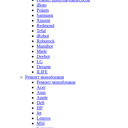
iBoto
Polaris
Samsung
Xiaomi
Redmond
Tefal
iRobot
Roborock
Mamibot
Miele
Deebot
LG
Dreame
ILIFE
Ремонт моноблоков
Ремонт моноблоков
Acer
Asus
Apple
Dell
HP
Jet
Lenovo
MSI