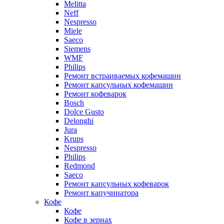
Melitta
Neff
Nespresso
Miele
Saeco
Siemens
WMF
Philips
Ремонт встраиваемых кофемашин
Ремонт капсульных кофемашин
Ремонт кофеварок
Bosch
Dolce Gusto
Delonghi
Jura
Krups
Nespresso
Philips
Redmond
Saeco
Ремонт капсульных кофеварок
Ремонт капучинатора
Кофе
Кофе
Кофе в зернах