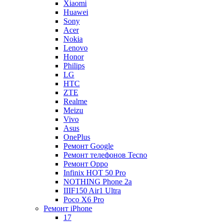
Xiaomi
Huawei
Sony
Acer
Nokia
Lenovo
Honor
Philips
LG
HTC
ZTE
Realme
Meizu
Vivo
Asus
OnePlus
Ремонт Google
Ремонт телефонов Tecno
Ремонт Oppo
Infinix HOT 50 Pro
NOTHING Phone 2a
IIIF150 Air1 Ultra
Poco X6 Pro
Ремонт iPhone
17