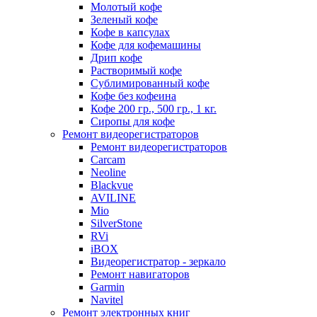
Молотый кофе
Зеленый кофе
Кофе в капсулах
Кофе для кофемашины
Дрип кофе
Растворимый кофе
Сублимированный кофе
Кофе без кофеина
Кофе 200 гр., 500 гр., 1 кг.
Сиропы для кофе
Ремонт видеорегистраторов
Ремонт видеорегистраторов
Carcam
Neoline
Blackvue
AVILINE
Mio
SilverStone
RVi
iBOX
Видеорегистратор - зеркало
Ремонт навигаторов
Garmin
Navitel
Ремонт электронных книг