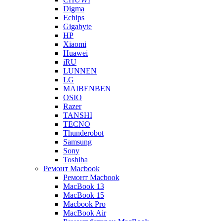
Digma
Echips
Gigabyte
HP
Xiaomi
Huawei
iRU
LUNNEN
LG
MAIBENBEN
OSIO
Razer
TANSHI
TECNO
Thunderobot
Samsung
Sony
Toshiba
Ремонт Macbook
Ремонт Macbook
MacBook 13
MacBook 15
Macbook Pro
MacBook Air