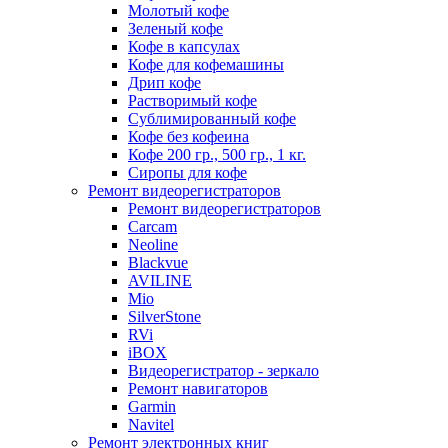
Молотый кофе
Зеленый кофе
Кофе в капсулах
Кофе для кофемашины
Дрип кофе
Растворимый кофе
Сублимированный кофе
Кофе без кофеина
Кофе 200 гр., 500 гр., 1 кг.
Сиропы для кофе
Ремонт видеорегистраторов
Ремонт видеорегистраторов
Carcam
Neoline
Blackvue
AVILINE
Mio
SilverStone
RVi
iBOX
Видеорегистратор - зеркало
Ремонт навигаторов
Garmin
Navitel
Ремонт электронных книг