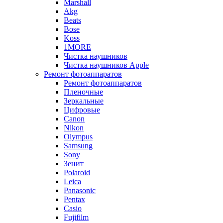
Marshall
Akg
Beats
Bose
Koss
1MORE
Чистка наушников
Чистка наушников Apple
Ремонт фотоаппаратов
Ремонт фотоаппаратов
Пленочные
Зеркальные
Цифровые
Canon
Nikon
Olympus
Samsung
Sony
Зенит
Polaroid
Leica
Panasonic
Pentax
Casio
Fujifilm