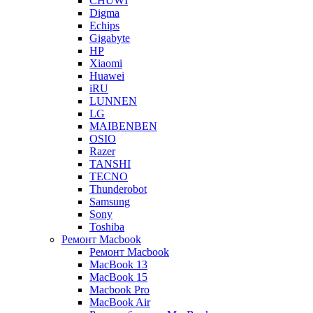
CHUWI
Digma
Echips
Gigabyte
HP
Xiaomi
Huawei
iRU
LUNNEN
LG
MAIBENBEN
OSIO
Razer
TANSHI
TECNO
Thunderobot
Samsung
Sony
Toshiba
Ремонт Macbook
Ремонт Macbook
MacBook 13
MacBook 15
Macbook Pro
MacBook Air