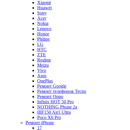
Xiaomi
Huawei
Sony
Acer
Nokia
Lenovo
Honor
Philips
LG
HTC
ZTE
Realme
Meizu
Vivo
Asus
OnePlus
Ремонт Google
Ремонт телефонов Tecno
Ремонт Oppo
Infinix HOT 50 Pro
NOTHING Phone 2a
IIIF150 Air1 Ultra
Poco X6 Pro
Ремонт iPhone
17