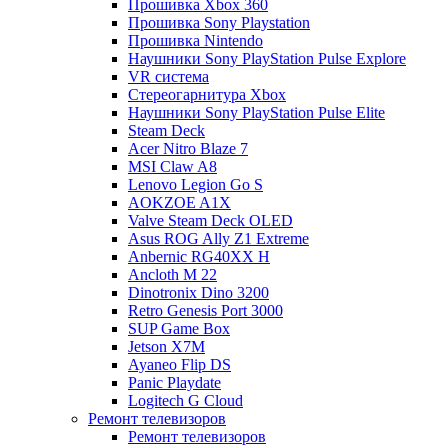
Прошивка Xbox 360
Прошивка Sony Playstation
Прошивка Nintendo
Наушники Sony PlayStation Pulse Explore
VR система
Стереогарнитура Xbox
Наушники Sony PlayStation Pulse Elite
Steam Deck
Acer Nitro Blaze 7
MSI Claw A8
Lenovo Legion Go S
AOKZOE A1X
Valve Steam Deck OLED
Asus ROG Ally Z1 Extreme
Anbernic RG40XX H
Ancloth М 22
Dinotronix Dino 3200
Retro Genesis Port 3000
SUP Game Box
Jetson X7M
Ayaneo Flip DS
Panic Playdate
Logitech G Cloud
Ремонт телевизоров
Ремонт телевизоров