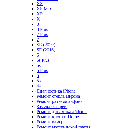
XS
XS Max
XR
X
8
8 Plus
7 Plus
7
SE (2020)
SE (2016)
6
6s Plus
6s
6 Plus
5
5s
4s
Диагностика iPhone
Ремонт стекла айфона
Ремонт разъема айфона
Замена батареи
Ремонт динамика айфона
Ремонт кнопки Home
Ремонт камеры
Ремонт материнской платы