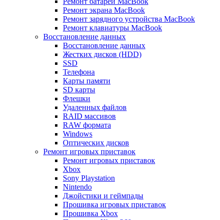
Ремонт батареи MacBook
Ремонт экрана MacBook
Ремонт зарядного устройства MacBook
Ремонт клавиатуры MacBook
Восстановление данных
Восстановление данных
Жестких дисков (HDD)
SSD
Телефона
Карты памяти
SD карты
Флешки
Удаленных файлов
RAID массивов
RAW формата
Windows
Оптических дисков
Ремонт игровых приставок
Ремонт игровых приставок
Xbox
Sony Playstation
Nintendo
Джойстики и геймпады
Прошивка игровых приставок
Прошивка Xbox