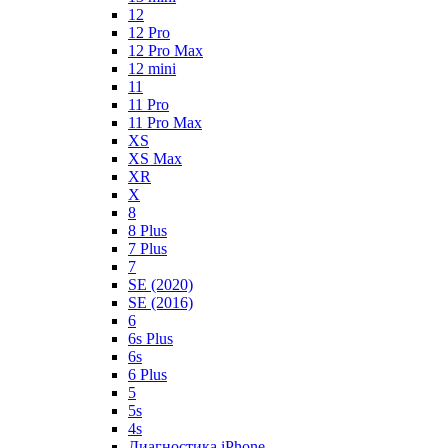
12
12 Pro
12 Pro Max
12 mini
11
11 Pro
11 Pro Max
XS
XS Max
XR
X
8
8 Plus
7 Plus
7
SE (2020)
SE (2016)
6
6s Plus
6s
6 Plus
5
5s
4s
Диагностика iPhone