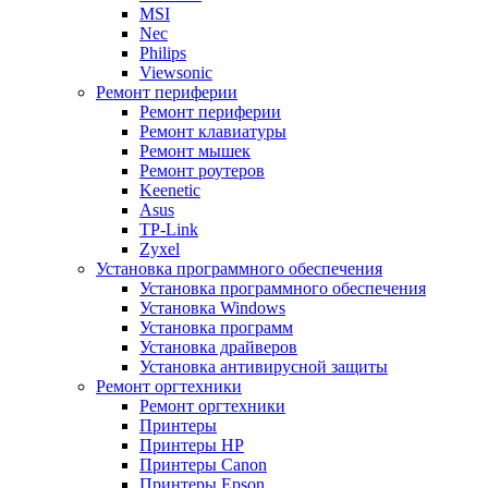
MSI
Nec
Philips
Viewsonic
Ремонт периферии
Ремонт периферии
Ремонт клавиатуры
Ремонт мышек
Ремонт роутеров
Keenetic
Asus
TP-Link
Zyxel
Установка программного обеспечения
Установка программного обеспечения
Установка Windows
Установка программ
Установка драйверов
Установка антивирусной защиты
Ремонт оргтехники
Ремонт оргтехники
Принтеры
Принтеры HP
Принтеры Canon
Принтеры Epson