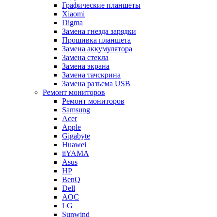
Графические планшеты
Xiaomi
Digma
Замена гнезда зарядки
Прошивка планшета
Замена аккумулятора
Замена стекла
Замена экрана
Замена тачскрина
Замена разъема USB
Ремонт мониторов
Ремонт мониторов
Samsung
Acer
Apple
Gigabyte
Huawei
iiYAMA
Asus
HP
BenQ
Dell
AOC
LG
Sunwind