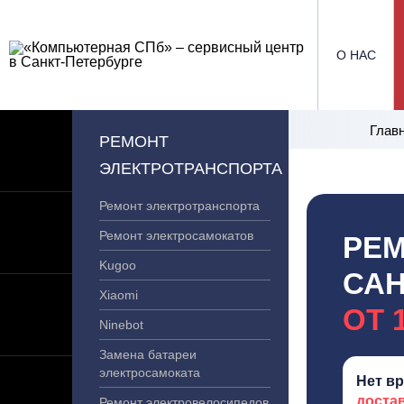
О НАС
Глав
РЕМОНТ
ЭЛЕКТРОТРАНСПОРТА
Ремонт электротранспорта
Ремонт электросамокатов
РЕМ
Kugoo
САН
Xiaomi
ОТ 
Ninebot
Замена батареи
электросамоката
Нет в
достав
Ремонт электровелосипедов