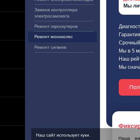
Мы ли
Замена контроллера
электросамоката
Ремонт гироскутеров
Диагност
Гарантия
Ремонт моноколес
Срочный 
Ремонт сигвеев
Мы в 5 м
Наш рейт
Мы снача
Пол
Фикси
Наш сайт использует куки.
Наша мас