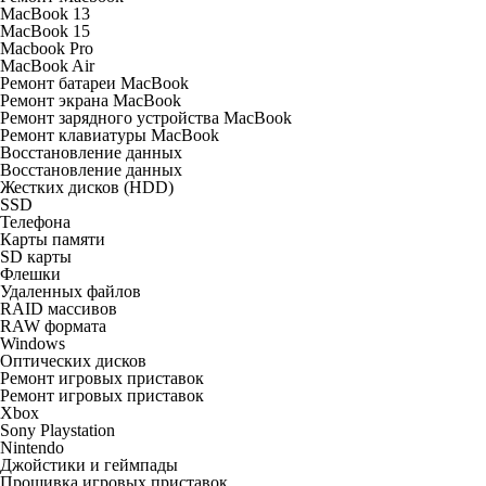
MacBook 13
MacBook 15
Macbook Pro
MacBook Air
Ремонт батареи MacBook
Ремонт экрана MacBook
Ремонт зарядного устройства MacBook
Ремонт клавиатуры MacBook
Восстановление данных
Восстановление данных
Жестких дисков (HDD)
SSD
Телефона
Карты памяти
SD карты
Флешки
Удаленных файлов
RAID массивов
RAW формата
Windows
Оптических дисков
Ремонт игровых приставок
Ремонт игровых приставок
Xbox
Sony Playstation
Nintendo
Джойстики и геймпады
Прошивка игровых приставок