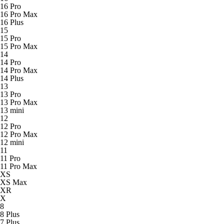
16 Pro
16 Pro Max
16 Plus
15
15 Pro
15 Pro Max
14
14 Pro
14 Pro Max
14 Plus
13
13 Pro
13 Pro Max
13 mini
12
12 Pro
12 Pro Max
12 mini
11
11 Pro
11 Pro Max
XS
XS Max
XR
X
8
8 Plus
7 Plus