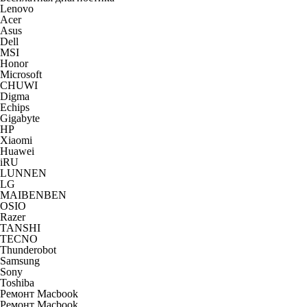
Lenovo
Acer
Asus
Dell
MSI
Honor
Microsoft
CHUWI
Digma
Echips
Gigabyte
HP
Xiaomi
Huawei
iRU
LUNNEN
LG
MAIBENBEN
OSIO
Razer
TANSHI
TECNO
Thunderobot
Samsung
Sony
Toshiba
Ремонт Macbook
Ремонт Macbook