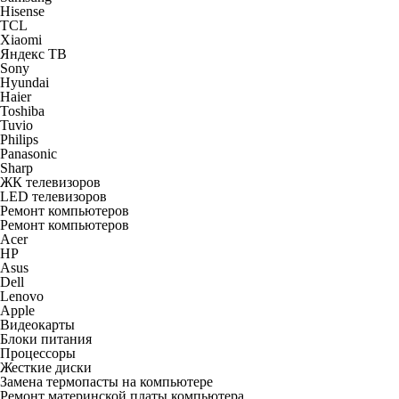
Hisense
TCL
Xiaomi
Яндекс ТВ
Sony
Hyundai
Haier
Toshiba
Tuvio
Philips
Panasonic
Sharp
ЖК телевизоров
LED телевизоров
Ремонт компьютеров
Ремонт компьютеров
Acer
HP
Asus
Dell
Lenovo
Apple
Видеокарты
Блоки питания
Процессоры
Жесткие диски
Замена термопасты на компьютере
Ремонт материнской платы компьютера