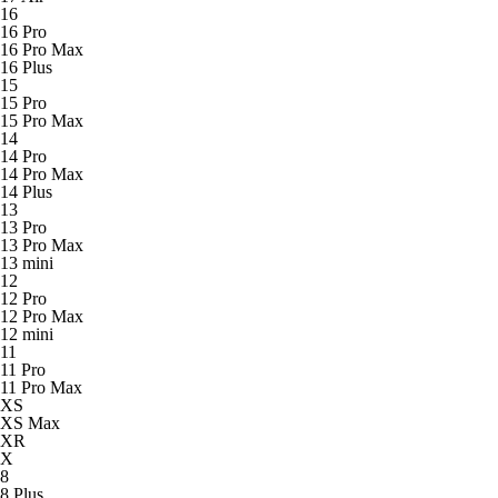
16
16 Pro
16 Pro Max
16 Plus
15
15 Pro
15 Pro Max
14
14 Pro
14 Pro Max
14 Plus
13
13 Pro
13 Pro Max
13 mini
12
12 Pro
12 Pro Max
12 mini
11
11 Pro
11 Pro Max
XS
XS Max
XR
X
8
8 Plus