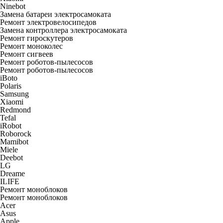
Ninebot
Замена батареи электросамоката
Ремонт электровелосипедов
Замена контроллера электросамоката
Ремонт гироскутеров
Ремонт моноколес
Ремонт сигвеев
Ремонт роботов-пылесосов
Ремонт роботов-пылесосов
iBoto
Polaris
Samsung
Xiaomi
Redmond
Tefal
iRobot
Roborock
Mamibot
Miele
Deebot
LG
Dreame
ILIFE
Ремонт моноблоков
Ремонт моноблоков
Acer
Asus
Apple