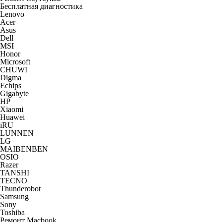
Бесплатная диагностика
Lenovo
Acer
Asus
Dell
MSI
Honor
Microsoft
CHUWI
Digma
Echips
Gigabyte
HP
Xiaomi
Huawei
iRU
LUNNEN
LG
MAIBENBEN
OSIO
Razer
TANSHI
TECNO
Thunderobot
Samsung
Sony
Toshiba
Ремонт Macbook