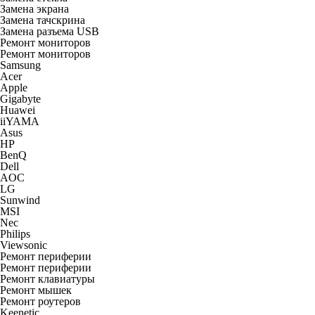
Замена экрана
Замена тачскрина
Замена разъема USB
Ремонт мониторов
Ремонт мониторов
Samsung
Acer
Apple
Gigabyte
Huawei
iiYAMA
Asus
HP
BenQ
Dell
AOC
LG
Sunwind
MSI
Nec
Philips
Viewsonic
Ремонт периферии
Ремонт периферии
Ремонт клавиатуры
Ремонт мышек
Ремонт роутеров
Keenetic