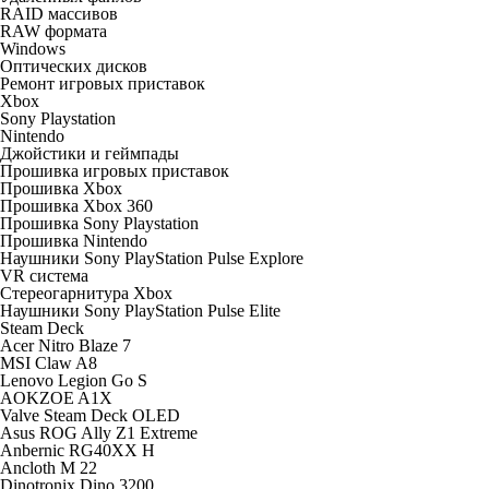
RAID массивов
RAW формата
Windows
Оптических дисков
Ремонт игровых приставок
Xbox
Sony Playstation
Nintendo
Джойстики и геймпады
Прошивка игровых приставок
Прошивка Xbox
Прошивка Xbox 360
Прошивка Sony Playstation
Прошивка Nintendo
Наушники Sony PlayStation Pulse Explore
VR система
Стереогарнитура Xbox
Наушники Sony PlayStation Pulse Elite
Steam Deck
Acer Nitro Blaze 7
MSI Claw A8
Lenovo Legion Go S
AOKZOE A1X
Valve Steam Deck OLED
Asus ROG Ally Z1 Extreme
Anbernic RG40XX H
Ancloth М 22
Dinotronix Dino 3200