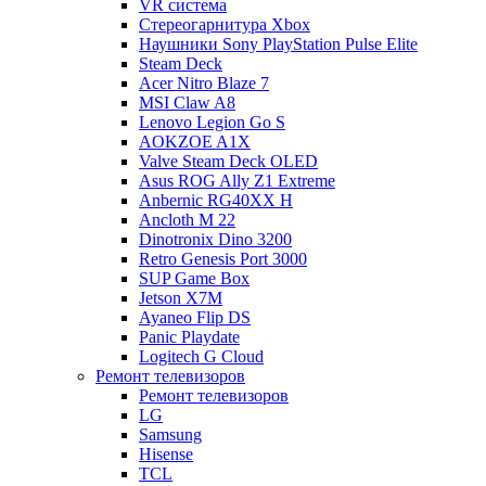
VR система
Стереогарнитура Xbox
Наушники Sony PlayStation Pulse Elite
Steam Deck
Acer Nitro Blaze 7
MSI Claw A8
Lenovo Legion Go S
AOKZOE A1X
Valve Steam Deck OLED
Asus ROG Ally Z1 Extreme
Anbernic RG40XX H
Ancloth М 22
Dinotronix Dino 3200
Retro Genesis Port 3000
SUP Game Box
Jetson X7M
Ayaneo Flip DS
Panic Playdate
Logitech G Cloud
Ремонт телевизоров
Ремонт телевизоров
LG
Samsung
Hisense
TCL