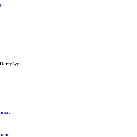
-Петербург
анных
онов