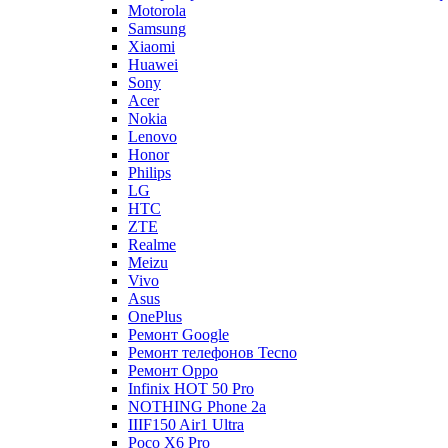
Motorola
Samsung
Xiaomi
Huawei
Sony
Acer
Nokia
Lenovo
Honor
Philips
LG
HTC
ZTE
Realme
Meizu
Vivo
Asus
OnePlus
Ремонт Google
Ремонт телефонов Tecno
Ремонт Oppo
Infinix HOT 50 Pro
NOTHING Phone 2a
IIIF150 Air1 Ultra
Poco X6 Pro