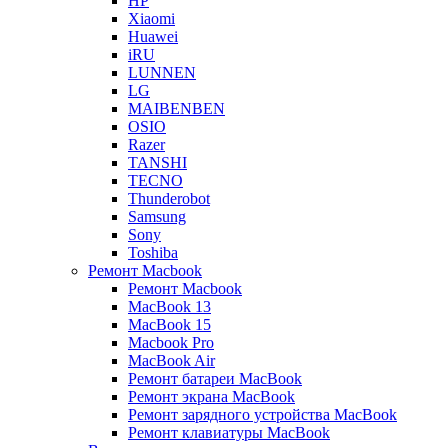
HP
Xiaomi
Huawei
iRU
LUNNEN
LG
MAIBENBEN
OSIO
Razer
TANSHI
TECNO
Thunderobot
Samsung
Sony
Toshiba
Ремонт Macbook
Ремонт Macbook
MacBook 13
MacBook 15
Macbook Pro
MacBook Air
Ремонт батареи MacBook
Ремонт экрана MacBook
Ремонт зарядного устройства MacBook
Ремонт клавиатуры MacBook