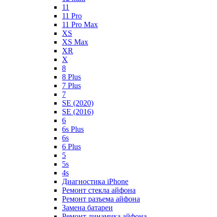
11
11 Pro
11 Pro Max
XS
XS Max
XR
X
8
8 Plus
7 Plus
7
SE (2020)
SE (2016)
6
6s Plus
6s
6 Plus
5
5s
4s
Диагностика iPhone
Ремонт стекла айфона
Ремонт разъема айфона
Замена батареи
Ремонт динамика айфона