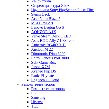
VR система
Стереогарнитура Xbox
Наушники Sony PlayStation Pulse Elite
Steam Deck
Acer Nitro Blaze 7
MSI Claw A8
Lenovo Legion Go S
AOKZOE A1X
Valve Steam Deck OLED
Asus ROG Ally Z1 Extreme
Anbernic RG40XX H
Ancloth М 22
Dinotronix Dino 3200
Retro Genesis Port 3000
SUP Game Box
Jetson X7M
Ayaneo Flip DS
Panic Playdate
Logitech G Cloud
Ремонт телевизоров
Ремонт телевизоров
LG
Samsung
Hisense
TCL