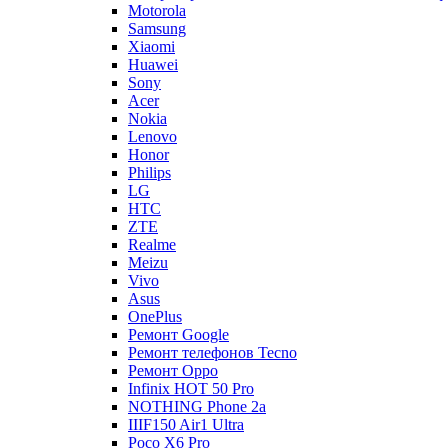
Motorola
Samsung
Xiaomi
Huawei
Sony
Acer
Nokia
Lenovo
Honor
Philips
LG
HTC
ZTE
Realme
Meizu
Vivo
Asus
OnePlus
Ремонт Google
Ремонт телефонов Tecno
Ремонт Oppo
Infinix HOT 50 Pro
NOTHING Phone 2a
IIIF150 Air1 Ultra
Poco X6 Pro