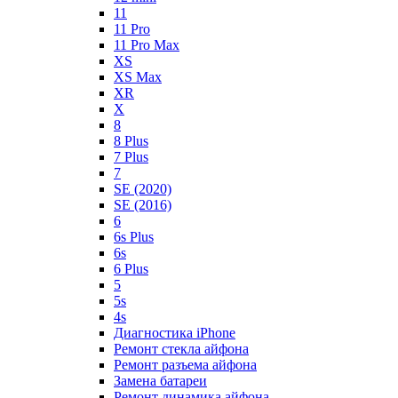
11
11 Pro
11 Pro Max
XS
XS Max
XR
X
8
8 Plus
7 Plus
7
SE (2020)
SE (2016)
6
6s Plus
6s
6 Plus
5
5s
4s
Диагностика iPhone
Ремонт стекла айфона
Ремонт разъема айфона
Замена батареи
Ремонт динамика айфона