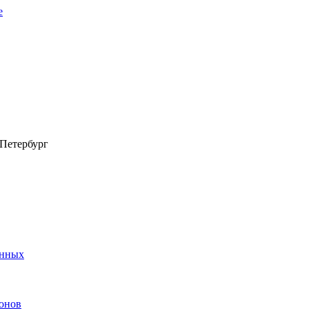
-Петербург
анных
онов