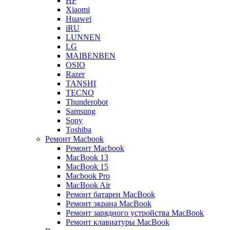
HP
Xiaomi
Huawei
iRU
LUNNEN
LG
MAIBENBEN
OSIO
Razer
TANSHI
TECNO
Thunderobot
Samsung
Sony
Toshiba
Ремонт Macbook
Ремонт Macbook
MacBook 13
MacBook 15
Macbook Pro
MacBook Air
Ремонт батареи MacBook
Ремонт экрана MacBook
Ремонт зарядного устройства MacBook
Ремонт клавиатуры MacBook