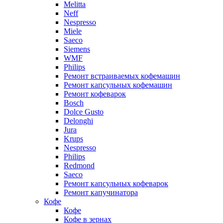
Melitta
Neff
Nespresso
Miele
Saeco
Siemens
WMF
Philips
Ремонт встраиваемых кофемашин
Ремонт капсульных кофемашин
Ремонт кофеварок
Bosch
Dolce Gusto
Delonghi
Jura
Krups
Nespresso
Philips
Redmond
Saeco
Ремонт капсульных кофеварок
Ремонт капучинатора
Кофе
Кофе
Кофе в зернах