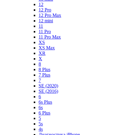
12
12 Pro
12 Pro Max
12 mini
11
11 Pro
11 Pro Max
XS
XS Max
XR
X
8
8 Plus
7 Plus
7
SE (2020)
SE (2016)
6
6s Plus
6s
6 Plus
5
5s
4s
Диагностика iPhone