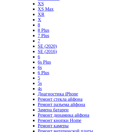
XS
XS Max
XR
X
8
8 Plus
7 Plus
7
SE (2020)
SE (2016)
6
6s Plus
6s
6 Plus
5
5s
4s
Диагностика iPhone
Ремонт стекла айфона
Ремонт разъема айфона
Замена батареи
Ремонт динамика айфона
Ремонт кнопки Home
Ремонт камеры
Ремонт материнской платы