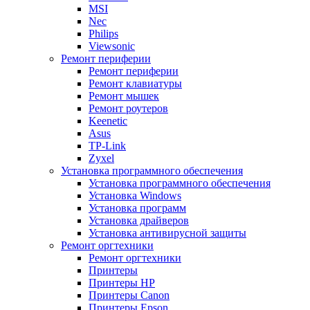
MSI
Nec
Philips
Viewsonic
Ремонт периферии
Ремонт периферии
Ремонт клавиатуры
Ремонт мышек
Ремонт роутеров
Keenetic
Asus
TP-Link
Zyxel
Установка программного обеспечения
Установка программного обеспечения
Установка Windows
Установка программ
Установка драйверов
Установка антивирусной защиты
Ремонт оргтехники
Ремонт оргтехники
Принтеры
Принтеры HP
Принтеры Canon
Принтеры Epson