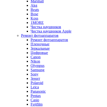
Marshall
Akg
Beats
Bose
Koss
1MORE
Чистка наушников
Чистка наушников Apple
Ремонт фотоаппаратов
Ремонт фотоаппаратов
Пленочные
Зеркальные
Цифровые
Canon
Nikon
Olympus
Samsung
Sony
Зенит
Polaroid
Leica
Panasonic
Pentax
Casio
Fujifilm