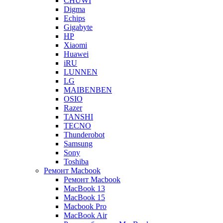
CHUWI
Digma
Echips
Gigabyte
HP
Xiaomi
Huawei
iRU
LUNNEN
LG
MAIBENBEN
OSIO
Razer
TANSHI
TECNO
Thunderobot
Samsung
Sony
Toshiba
Ремонт Macbook
Ремонт Macbook
MacBook 13
MacBook 15
Macbook Pro
MacBook Air