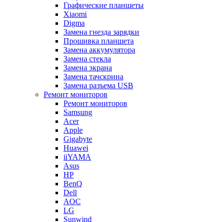
Графические планшеты
Xiaomi
Digma
Замена гнезда зарядки
Прошивка планшета
Замена аккумулятора
Замена стекла
Замена экрана
Замена тачскрина
Замена разъема USB
Ремонт мониторов
Ремонт мониторов
Samsung
Acer
Apple
Gigabyte
Huawei
iiYAMA
Asus
HP
BenQ
Dell
AOC
LG
Sunwind