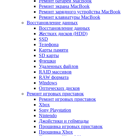
Ремонт батареи MacBook
Ремонт экрана MacBook
Ремонт зарядного устройства MacBook
Ремонт клавиатуры MacBook
Восстановление данных
Восстановление данных
Жестких дисков (HDD)
SSD
Телефона
Карты памяти
SD карты
Флешки
Удаленных файлов
RAID массивов
RAW формата
Windows
Оптических дисков
Ремонт игровых приставок
Ремонт игровых приставок
Xbox
Sony Playstation
Nintendo
Джойстики и геймпады
Прошивка игровых приставок
Прошивка Xbox