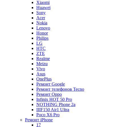
Xiaomi
Huawei
Sony
Acer
Nokia
Lenovo
Honor
Philips
LG
HTC
ZTE
Realme
Meizu
Vivo
Asus
OnePlus
Ремонт Google
Ремонт телефонов Tecno
Ремонт Oppo
Infinix HOT 50 Pro
NOTHING Phone 2a
IIIF150 Air1 Ultra
Poco X6 Pro
Ремонт iPhone
17