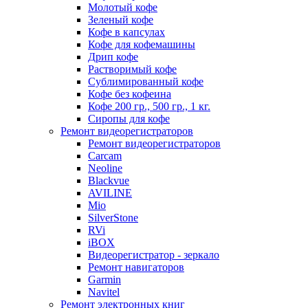
Молотый кофе
Зеленый кофе
Кофе в капсулах
Кофе для кофемашины
Дрип кофе
Растворимый кофе
Сублимированный кофе
Кофе без кофеина
Кофе 200 гр., 500 гр., 1 кг.
Сиропы для кофе
Ремонт видеорегистраторов
Ремонт видеорегистраторов
Carcam
Neoline
Blackvue
AVILINE
Mio
SilverStone
RVi
iBOX
Видеорегистратор - зеркало
Ремонт навигаторов
Garmin
Navitel
Ремонт электронных книг