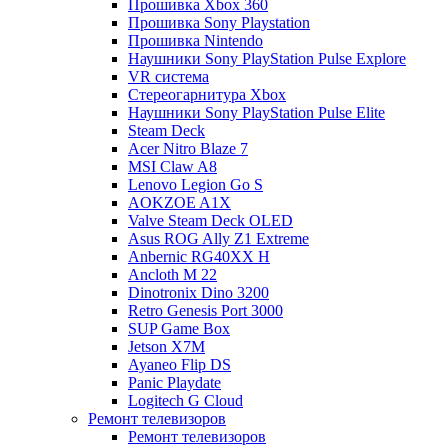
Прошивка Xbox 360
Прошивка Sony Playstation
Прошивка Nintendo
Наушники Sony PlayStation Pulse Explore
VR система
Стереогарнитура Xbox
Наушники Sony PlayStation Pulse Elite
Steam Deck
Acer Nitro Blaze 7
MSI Claw A8
Lenovo Legion Go S
AOKZOE A1X
Valve Steam Deck OLED
Asus ROG Ally Z1 Extreme
Anbernic RG40XX H
Ancloth М 22
Dinotronix Dino 3200
Retro Genesis Port 3000
SUP Game Box
Jetson X7M
Ayaneo Flip DS
Panic Playdate
Logitech G Cloud
Ремонт телевизоров
Ремонт телевизоров