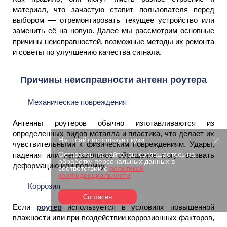
материал, что зачастую ставит пользователя перед
выбором — отремонтировать текущее устройство или
заменить её на новую. Далее мы рассмотрим основные
причины неисправностей, возможные методы их ремонта
и советы по улучшению качества сигнала.
Причины неисправности антенн роутера
Механические повреждения
Антенны роутеров обычно изготавливаются из
определенных видов металла и пластика, что делает их
Наш сайт использует куки.
чувствительными к физическим повреждениям. Удары,
Оставаясь на сайте, вы соглашаетесь на
падения или неправильное обращение могут вызвать
обработку персональных данных в
деформацию или поломку.
соответствии с
политикой
конфиденциальности
Коррозия
Согласен
Если
роутер
используется в условиях повышенной
влажности или при воздействии коррозионных факторов,