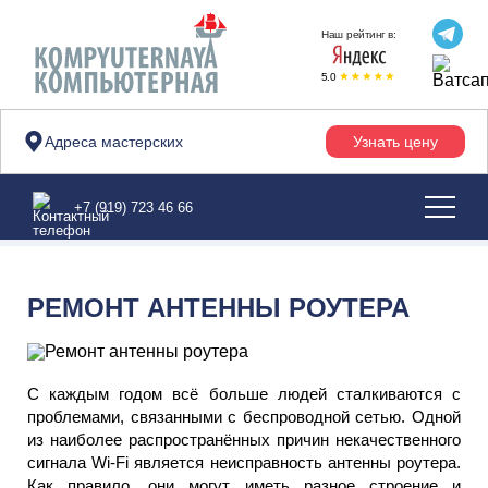
Наш рейтинг в:
5.0
Адреса мастерских
Узнать цену
Главная
>
Статьи
>
Роутеры
>
Ремонт антенны роутера
+7 (919) 723 46 66
РЕМОНТ АНТЕННЫ РОУТЕРА
С каждым годом всё больше людей сталкиваются с
проблемами, связанными с беспроводной сетью. Одной
из наиболее распространённых причин некачественного
сигнала Wi-Fi является неисправность антенны роутера.
Как правило, они могут иметь разное строение и