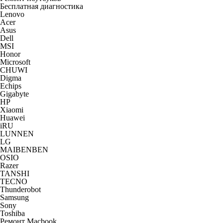
Бесплатная диагностика
Lenovo
Acer
Asus
Dell
MSI
Honor
Microsoft
CHUWI
Digma
Echips
Gigabyte
HP
Xiaomi
Huawei
iRU
LUNNEN
LG
MAIBENBEN
OSIO
Razer
TANSHI
TECNO
Thunderobot
Samsung
Sony
Toshiba
Ремонт Macbook