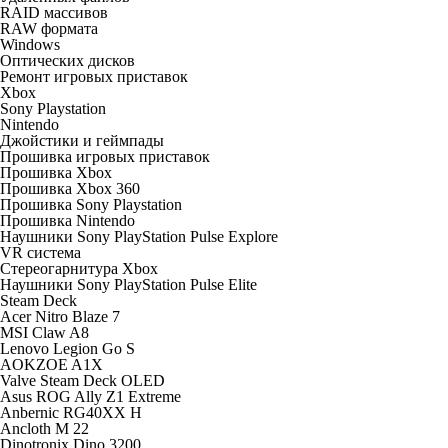
RAID массивов
RAW формата
Windows
Оптических дисков
Ремонт игровых приставок
Xbox
Sony Playstation
Nintendo
Джойстики и геймпады
Прошивка игровых приставок
Прошивка Xbox
Прошивка Xbox 360
Прошивка Sony Playstation
Прошивка Nintendo
Наушники Sony PlayStation Pulse Explore
VR система
Стереогарнитура Xbox
Наушники Sony PlayStation Pulse Elite
Steam Deck
Acer Nitro Blaze 7
MSI Claw A8
Lenovo Legion Go S
AOKZOE A1X
Valve Steam Deck OLED
Asus ROG Ally Z1 Extreme
Anbernic RG40XX H
Ancloth М 22
Dinotronix Dino 3200